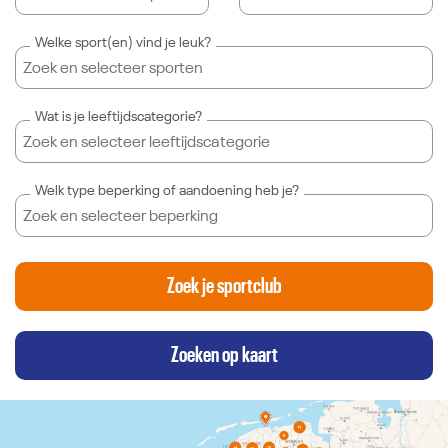
Welke sport(en) vind je leuk?
Gebruik
Wat is je leeftijdscategorie?
de
pijlen
omhoog
Gebruik
Welk type beperking of aandoening heb je?
en
de
omlaag
pijlen
en
omhoog
Gebruik
enter
en
de
Zoek je sportclub
om
omlaag
pijlen
items
en
omhoog
te
enter
en
Zoeken op kaart
selecteren
om
omlaag
en
items
en
Zoeken op kaart
tab
te
enter
en
selecteren
om